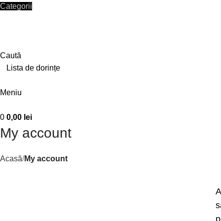
Categorii
HOME
SHOP
CONTACT
Autentificare / Înregistrare
Caută
0
Lista de dorințe
0
/
0,00
lei
Meniu
0
0,00
lei
My account
Acasă
My account
A
s
p