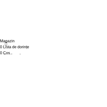
/5
Based on 374 Google reviews
© 2025 Diwa. Toate drepturile rezervate.
.
Magazin
0
Lista de dorințe
0
Coș
Contul meu
Caută
Începe să tastezi pentru a vedea produsele pe care le cauți.