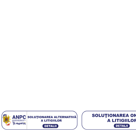
Echipa noastră este aici să te ajute să găsești exact ceea ce ai
Useful Links
Despre Noi
Contact
Politica GDPR
[DISPLAY_ULTIMATE_SOCIAL_ICONS]
4,5