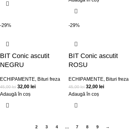
-29%
-29%
BIT Conic ascutit
BIT Conic ascutit
NEGRU
ROSU
ECHIPAMENTE
,
Bituri freza
ECHIPAMENTE
,
Bituri freza
32,00
lei
32,00
lei
45,00
lei
45,00
lei
Adaugă în coș
Adaugă în coș
1
2
3
4
…
7
8
9
→