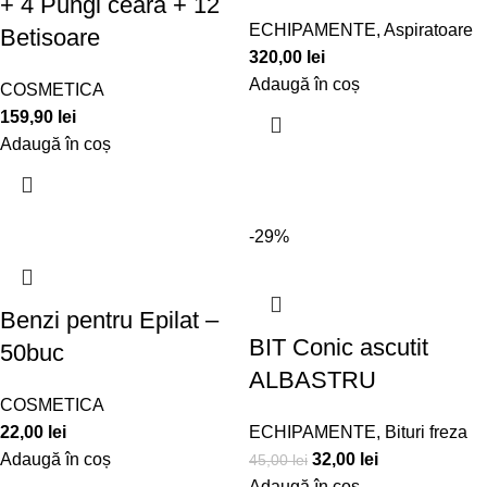
+ 4 Pungi ceara + 12
ECHIPAMENTE
,
Aspiratoare
Betisoare
320,00
lei
Adaugă în coș
COSMETICA
159,90
lei
Adaugă în coș
-29%
Benzi pentru Epilat –
BIT Conic ascutit
50buc
ALBASTRU
COSMETICA
22,00
lei
ECHIPAMENTE
,
Bituri freza
Adaugă în coș
32,00
lei
45,00
lei
Adaugă în coș