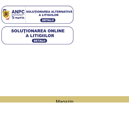
[DISPLAY_ULTIMATE_SOCIAL_ICONS]
4,5
/5
Based on 374 Google reviews
© 2025 Diwa. Toate drepturile rezervate.
.
Magazin
Filtre
Lista de dorințe
Caută