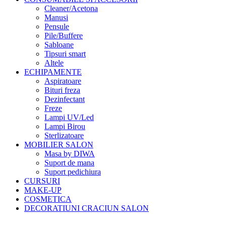
Cleaner/Acetona
Manusi
Pensule
Pile/Buffere
Sabloane
Tipsuri smart
Altele
ECHIPAMENTE
Aspiratoare
Bituri freza
Dezinfectant
Freze
Lampi UV/Led
Lampi Birou
Sterlizatoare
MOBILIER SALON
Masa by DIWA
Suport de mana
Suport pedichiura
CURSURI
MAKE-UP
COSMETICA
DECORATIUNI CRACIUN SALON