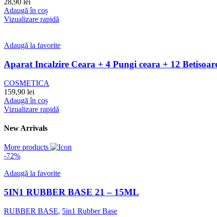
28,90
lei
Adaugă în coș
Vizualizare rapidă
Adaugă la favorite
Aparat Incalzire Ceara + 4 Pungi ceara + 12 Betisoar
COSMETICA
159,90
lei
Adaugă în coș
Vizualizare rapidă
New Arrivals
More products
-72%
Adaugă la favorite
5IN1 RUBBER BASE 21 – 15ML
RUBBER BASE
,
5in1 Rubber Base