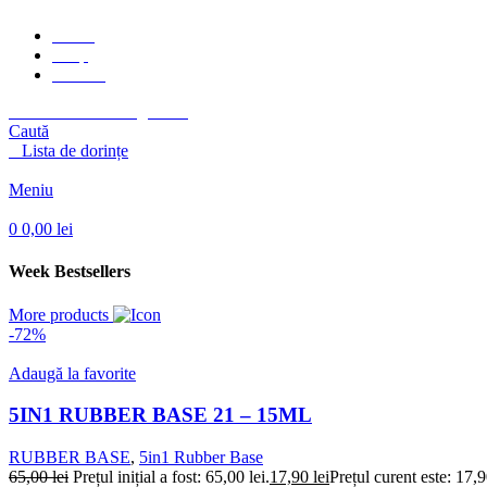
Home
Shop
Contact
Autentificare / Înregistrare
Caută
0
Lista de dorințe
0
/
0,00
lei
Meniu
0
0,00
lei
Week Bestsellers
More products
-72%
Adaugă la favorite
5IN1 RUBBER BASE 21 – 15ML
RUBBER BASE
,
5in1 Rubber Base
65,00
lei
Prețul inițial a fost: 65,00 lei.
17,90
lei
Prețul curent este: 17,9