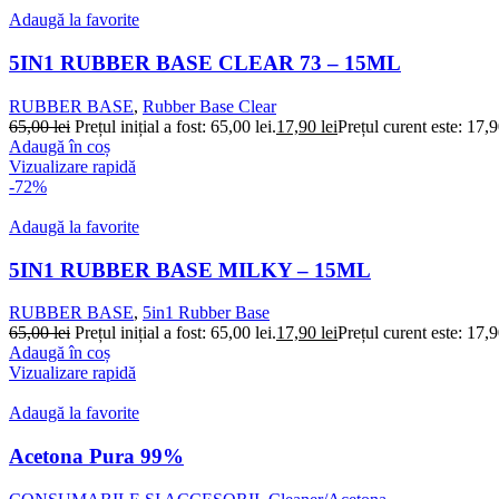
Adaugă la favorite
5IN1 RUBBER BASE CLEAR 73 – 15ML
RUBBER BASE
,
Rubber Base Clear
65,00
lei
Prețul inițial a fost: 65,00 lei.
17,90
lei
Prețul curent este: 17,9
Adaugă în coș
Vizualizare rapidă
-72%
Adaugă la favorite
5IN1 RUBBER BASE MILKY – 15ML
RUBBER BASE
,
5in1 Rubber Base
65,00
lei
Prețul inițial a fost: 65,00 lei.
17,90
lei
Prețul curent este: 17,9
Adaugă în coș
Vizualizare rapidă
Adaugă la favorite
Acetona Pura 99%