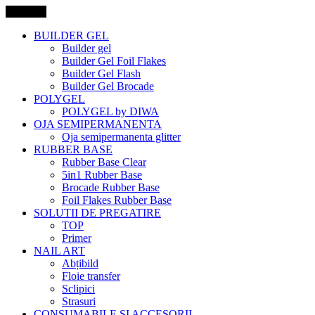
Categorii
BUILDER GEL
Builder gel
Builder Gel Foil Flakes
Builder Gel Flash
Builder Gel Brocade
POLYGEL
POLYGEL by DIWA
OJA SEMIPERMANENTA
Oja semipermanenta glitter
RUBBER BASE
Rubber Base Clear
5in1 Rubber Base
Brocade Rubber Base
Foil Flakes Rubber Base
SOLUTII DE PREGATIRE
TOP
Primer
NAIL ART
Abțibild
Floie transfer
Sclipici
Strasuri
CONSUMABILE SI ACCESORII