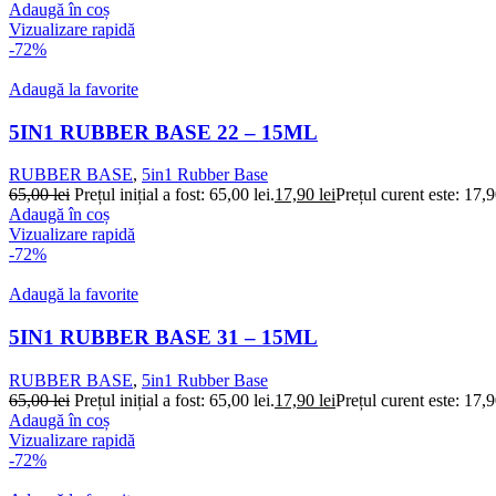
Adaugă în coș
Vizualizare rapidă
-72%
Adaugă la favorite
5IN1 RUBBER BASE 22 – 15ML
RUBBER BASE
,
5in1 Rubber Base
65,00
lei
Prețul inițial a fost: 65,00 lei.
17,90
lei
Prețul curent este: 17,9
Adaugă în coș
Vizualizare rapidă
-72%
Adaugă la favorite
5IN1 RUBBER BASE 31 – 15ML
RUBBER BASE
,
5in1 Rubber Base
65,00
lei
Prețul inițial a fost: 65,00 lei.
17,90
lei
Prețul curent este: 17,9
Adaugă în coș
Vizualizare rapidă
-72%