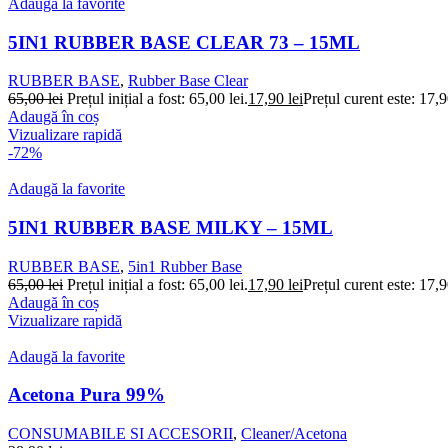
Adaugă la favorite
5IN1 RUBBER BASE CLEAR 73 – 15ML
RUBBER BASE
,
Rubber Base Clear
65,00
lei
Prețul inițial a fost: 65,00 lei.
17,90
lei
Prețul curent este: 17,9
Adaugă în coș
Vizualizare rapidă
-72%
Adaugă la favorite
5IN1 RUBBER BASE MILKY – 15ML
RUBBER BASE
,
5in1 Rubber Base
65,00
lei
Prețul inițial a fost: 65,00 lei.
17,90
lei
Prețul curent este: 17,9
Adaugă în coș
Vizualizare rapidă
Adaugă la favorite
Acetona Pura 99%
CONSUMABILE SI ACCESORII
,
Cleaner/Acetona