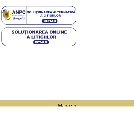
[DISPLAY_ULTIMATE_SOCIAL_ICONS]
4,5
/5
Based on 374 Google reviews
© 2025 Diwa. Toate drepturile rezervate.
.
Magazin
Filtre
Lista de dorințe
Caută