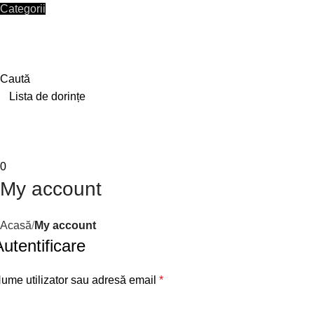
Categorii
HOME
SHOP
CONTACT
Autentificare / Înregistrare
Caută
0
Lista de dorințe
0
/
0,00
lei
Meniu
0
0,00
lei
My account
Acasă
My account
Autentificare
ume utilizator sau adresă email
*