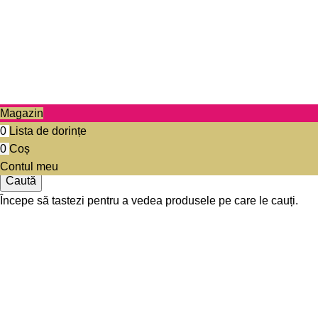
/5
Based on 374 Google reviews
© 2025 Diwa. Toate drepturile rezervate.
.
Magazin
0
Lista de dorințe
0
Coș
Contul meu
Caută
Începe să tastezi pentru a vedea produsele pe care le cauți.