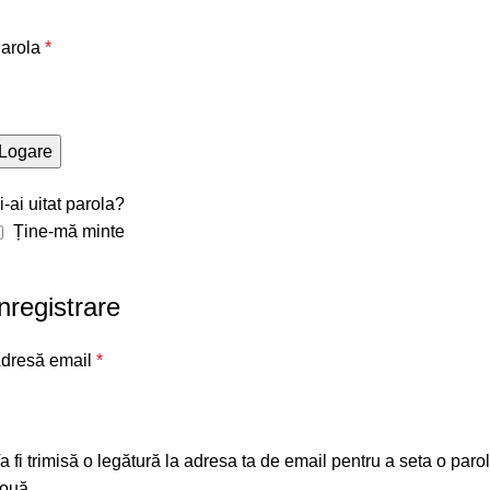
arola
*
Logare
i-ai uitat parola?
Ține-mă minte
nregistrare
dresă email
*
a fi trimisă o legătură la adresa ta de email pentru a seta o paro
ouă.