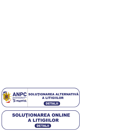
Echipa noastră este aici să te ajute să găsești exact ceea ce ai
nevoie pentru a obține unghii perfecte.
Useful Links
Despre Noi
Contact
Politica GDPR
[DISPLAY_ULTIMATE_SOCIAL_ICONS]
4,5