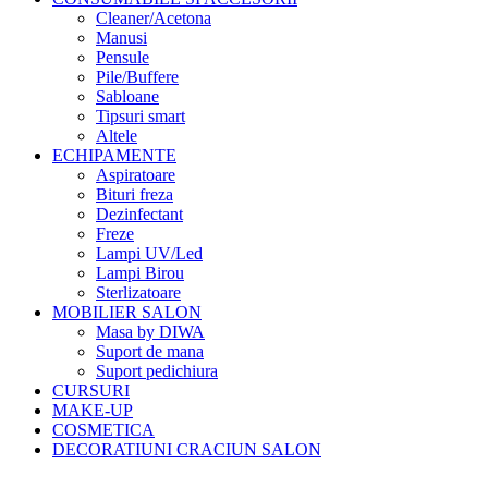
Cleaner/Acetona
Manusi
Pensule
Pile/Buffere
Sabloane
Tipsuri smart
Altele
ECHIPAMENTE
Aspiratoare
Bituri freza
Dezinfectant
Freze
Lampi UV/Led
Lampi Birou
Sterlizatoare
MOBILIER SALON
Masa by DIWA
Suport de mana
Suport pedichiura
CURSURI
MAKE-UP
COSMETICA
DECORATIUNI CRACIUN SALON