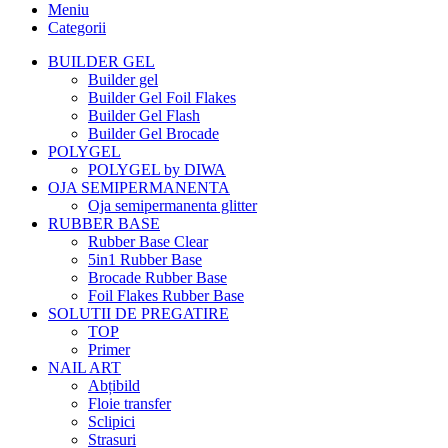
Meniu
Categorii
BUILDER GEL
Builder gel
Builder Gel Foil Flakes
Builder Gel Flash
Builder Gel Brocade
POLYGEL
POLYGEL by DIWA
OJA SEMIPERMANENTA
Oja semipermanenta glitter
RUBBER BASE
Rubber Base Clear
5in1 Rubber Base
Brocade Rubber Base
Foil Flakes Rubber Base
SOLUTII DE PREGATIRE
TOP
Primer
NAIL ART
Abțibild
Floie transfer
Sclipici
Strasuri