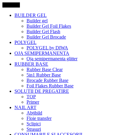
Categorii
BUILDER GEL
Builder gel
Builder Gel Foil Flakes
Builder Gel Flash
Builder Gel Brocade
POLYGEL
POLYGEL by DIWA
OJA SEMIPERMANENTA
Oja semipermanenta glitter
RUBBER BASE
Rubber Base Clear
5in1 Rubber Base
Brocade Rubber Base
Foil Flakes Rubber Base
SOLUTII DE PREGATIRE
TOP
Primer
NAIL ART
Abțibild
Floie transfer
Sclipici
Strasuri
CONSUMABILE SI ACCESORII