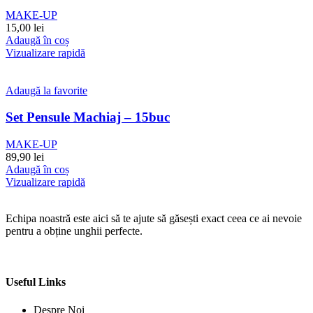
MAKE-UP
15,00
lei
Adaugă în coș
Vizualizare rapidă
Adaugă la favorite
Set Pensule Machiaj – 15buc
MAKE-UP
89,90
lei
Adaugă în coș
Vizualizare rapidă
Echipa noastră este aici să te ajute să găsești exact ceea ce ai nevoie
pentru a obține unghii perfecte.
Useful Links
Despre Noi