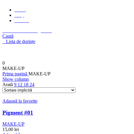
Home
Shop
Contact
Autentificare / Înregistrare
Caută
0
Lista de dorințe
0
/
0,00
lei
Meniu
0
0,00
lei
MAKE-UP
Prima pagină
MAKE-UP
Show column
Arată
9
12
18
24
Adaugă la favorite
Pigment #01
MAKE-UP
15,00
lei