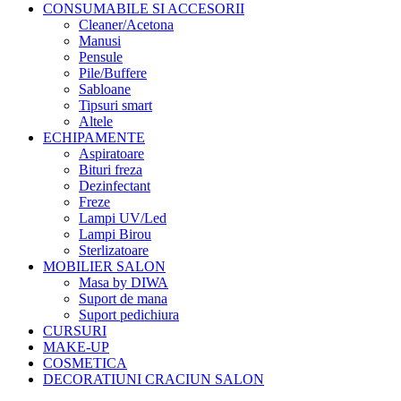
CONSUMABILE SI ACCESORII
Cleaner/Acetona
Manusi
Pensule
Pile/Buffere
Sabloane
Tipsuri smart
Altele
ECHIPAMENTE
Aspiratoare
Bituri freza
Dezinfectant
Freze
Lampi UV/Led
Lampi Birou
Sterlizatoare
MOBILIER SALON
Masa by DIWA
Suport de mana
Suport pedichiura
CURSURI
MAKE-UP
COSMETICA
DECORATIUNI CRACIUN SALON