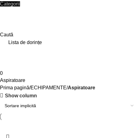
Categorii
HOME
SHOP
CONTACT
Autentificare / Înregistrare
Caută
0
Lista de dorințe
0
/
0,00
lei
Meniu
0
0,00
lei
Aspiratoare
Prima pagină
ECHIPAMENTE
Aspiratoare
Show column