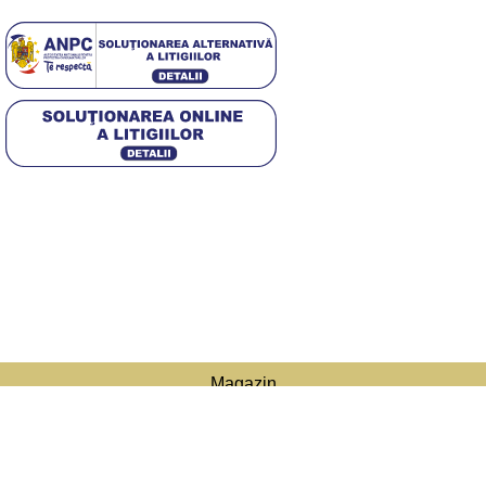
[DISPLAY_ULTIMATE_SOCIAL_ICONS]
4,5
/5
Based on 374 Google reviews
© 2025 Diwa. Toate drepturile rezervate.
.
Magazin
Filtre
Lista de dorințe
Caută