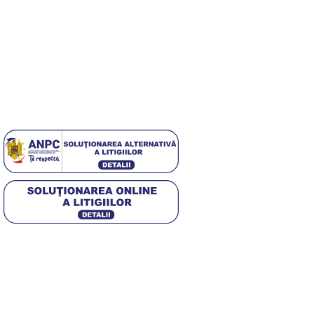
Useful Links
Despre Noi
Contact
Politica GDPR
[DISPLAY_ULTIMATE_SOCIAL_ICONS]
4,5
/5