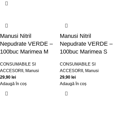
Manusi Nitril
Manusi Nitril
Nepudrate VERDE –
Nepudrate VERDE –
100buc Marimea M
100buc Marimea S
CONSUMABILE SI
CONSUMABILE SI
ACCESORII
,
Manusi
ACCESORII
,
Manusi
29,90
lei
29,90
lei
Adaugă în coș
Adaugă în coș
Echipa noastră este aici să te ajute să găsești exact ceea ce ai
nevoie pentru a obține unghii perfecte.