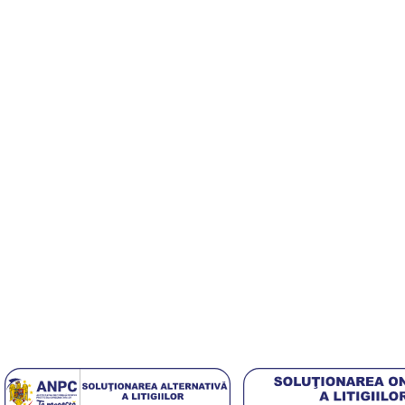
Echipa noastră este aici să te ajute să găsești exact ceea ce ai
Useful Links
Despre Noi
Contact
Politica GDPR
[DISPLAY_ULTIMATE_SOCIAL_ICONS]