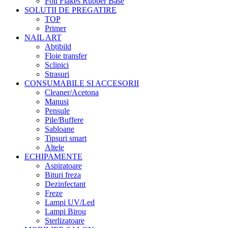
Foil Flakes Rubber Base
SOLUTII DE PREGATIRE
TOP
Primer
NAIL ART
Abțibild
Floie transfer
Sclipici
Strasuri
CONSUMABILE SI ACCESORII
Cleaner/Acetona
Manusi
Pensule
Pile/Buffere
Sabloane
Tipsuri smart
Altele
ECHIPAMENTE
Aspiratoare
Bituri freza
Dezinfectant
Freze
Lampi UV/Led
Lampi Birou
Sterlizatoare