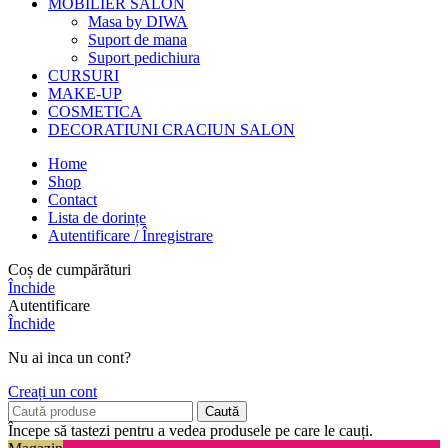
MOBILIER SALON
Masa by DIWA
Suport de mana
Suport pedichiura
CURSURI
MAKE-UP
COSMETICA
DECORATIUNI CRACIUN SALON
Home
Shop
Contact
Lista de dorințe
Autentificare / Înregistrare
Coș de cumpărături
Închide
Autentificare
Închide
Nu ai inca un cont?
Creați un cont
Caută
Începe să tastezi pentru a vedea produsele pe care le cauți.