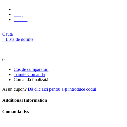
Home
Shop
Contact
Autentificare / Înregistrare
Caută
0
Lista de dorințe
0
/
0,00
lei
Meniu
0
0,00
lei
Coș de cumpărături
Trimite Comanda
Comandă finalizată
Ai un cupon?
Dă clic aici pentru a-ți introduce codul
Additional Information
Comanda dvs