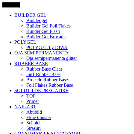
Categorii
BUILDER GEL
Builder gel
Builder Gel Foil Flakes
Builder Gel Flash
Builder Gel Brocade
POLYGEL
POLYGEL by DIWA
OJA SEMIPERMANENTA
Oja semipermanenta glitter
RUBBER BASE
Rubber Base Clear
5in1 Rubber Base
Brocade Rubber Base
Foil Flakes Rubber Base
SOLUTII DE PREGATIRE
TOP
Primer
NAIL ART
Abțibild
Floie transfer
Sclipici
Strasuri
CONSUMABILE SI ACCESORII