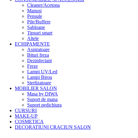
Cleaner/Acetona
Manusi
Pensule
Pile/Buffere
Sabloane
Tipsuri smart
Altele
ECHIPAMENTE
Aspiratoare
Bituri freza
Dezinfectant
Freze
Lampi UV/Led
Lampi Birou
Sterlizatoare
MOBILIER SALON
Masa by DIWA
Suport de mana
Suport pedichiura
CURSURI
MAKE-UP
COSMETICA
DECORATIUNI CRACIUN SALON