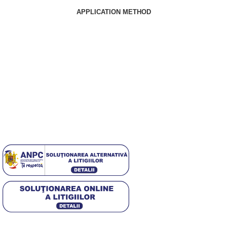
APPLICATION METHOD
Echipa noastră este aici să te ajute să găsești exact ceea ce ai
nevoie pentru a obține unghii perfecte.
Useful Links
Despre Noi
Contact
Politica GDPR
[DISPLAY_ULTIMATE_SOCIAL_ICONS]
4,5