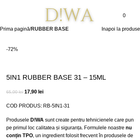
Meniu
0
0,00
l
Prima pagină
RUBBER BASE
Inapoi la produse
-72%
5IN1 RUBBER BASE 31 – 15ML
17,90
lei
65,00
lei
COD PRODUS: RB-5IN1-31
Produsele
D!WA
sunt create pentru tehnicienele care pun
pe primul loc calitatea și siguranța. Formulele noastre
nu
conțin TPO
, un ingredient folosit frecvent în produsele de