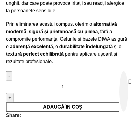
unghii, dar care poate provoca iritații sau reacții alergice
la persoanele sensibile.
Prin eliminarea acestui compus, oferim o
alternativă
modernă, sigură și prietenoasă cu pielea
, fără a
compromite performanța. Gelurile și bazele D!WA asigură
o
aderență excelentă
, o
durabilitate îndelungată
și o
textură perfect echilibrată
pentru aplicare ușoară și
rezultate profesionale.
ADAUGĂ ÎN COȘ
Share: