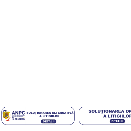
Echipa noastră este aici să te ajute să găsești exact ceea ce ai
Useful Links
Despre Noi
Contact
Politica GDPR
[DISPLAY_ULTIMATE_SOCIAL_ICONS]
4,5