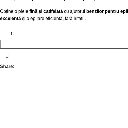
Obține o piele
fină și catifelată
cu ajutorul
benzilor pentru epil
excelentă
și o epilare eficientă, fără iritații.
Share: