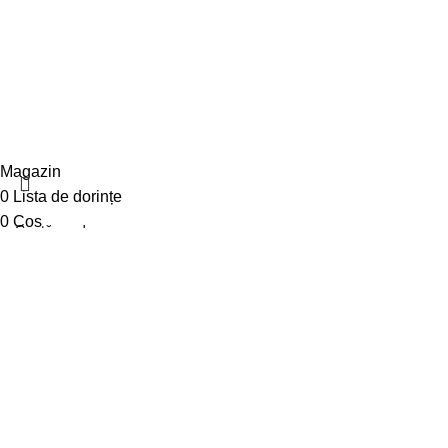
/5
Based on 374 Google reviews
© 2025 Diwa. Toate drepturile rezervate.
.
Magazin
0
Lista de dorințe
0
Coș
Contul meu
Caută
Începe să tastezi pentru a vedea produsele pe care le cauți.