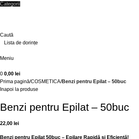
Categorii
HOME
SHOP
CONTACT
Autentificare / Înregistrare
Caută
0
Lista de dorințe
0
/
0,00
lei
Meniu
0
0,00
lei
Prima pagină
COSMETICA
Benzi pentru Epilat – 50buc
Inapoi la produse
Benzi pentru Epilat – 50buc
22,00
lei
Benzi pentru Epilat 50buc – Epilare Rapidă și Eficientă!