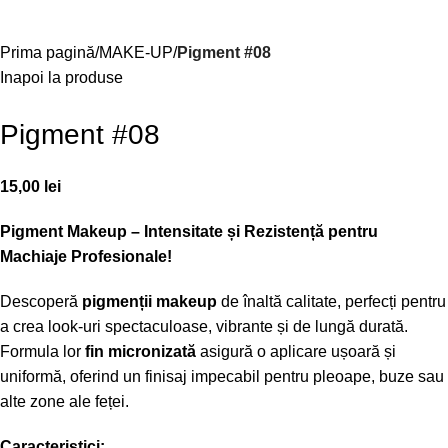
Prima pagină
MAKE-UP
Pigment #08
Inapoi la produse
Pigment #08
15,00
lei
Pigment Makeup – Intensitate și Rezistență pentru
Machiaje Profesionale!
Descoperă
pigmenții makeup
de înaltă calitate, perfecți pentru
a crea look-uri spectaculoase, vibrante și de lungă durată.
Formula lor
fin micronizată
asigură o aplicare ușoară și
uniformă, oferind un finisaj impecabil pentru pleoape, buze sau
alte zone ale feței.
Caracteristici: