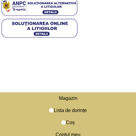
4,5
/5
Based on 374 Google reviews
© 2025 Diwa. Toate drepturile rezervate.
.
Magazin
Lista de dorințe
Coș
Caută
Începe să tastezi pentru a vedea produsele pe care le cauți.
Contul meu