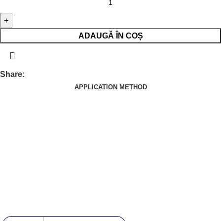
ADAUGĂ ÎN COȘ
Share:
APPLICATION METHOD
Echipa noastră este aici să te ajute să găsești exact ceea ce ai
nevoie pentru a obține unghii perfecte.
Useful Links
Despre Noi
Contact
Politica GDPR
[DISPLAY_ULTIMATE_SOCIAL_ICONS]