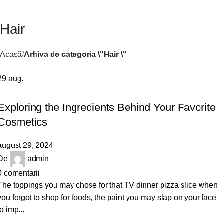
Hair
Acasă
Arhiva de categoria \"Hair \"
29
aug.
HAIR
Exploring the Ingredients Behind Your Favorite
Cosmetics
august 29, 2024
De
admin
0
comentarii
The toppings you may chose for that TV dinner pizza slice when
you forgot to shop for foods, the paint you may slap on your face
to imp...