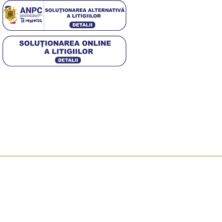
4,5
/5
Based on 374 Google reviews
© 2025 Diwa. Toate drepturile rezervate.
.
Magazin
Lista de dorințe
Coș
Caută